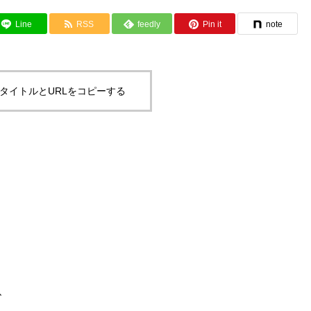
Line
RSS
feedly
Pin it
note
タイトルとURLをコピーする
、