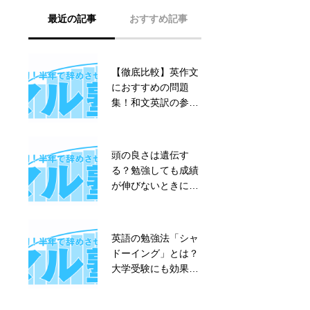
最近の記事
おすすめ記事
【徹底比較】英作文
【中学生必見】勉強
におすすめの問題
する理由とは？マル
集！和文英訳の参考
塾が本気で考える
書もあわせて解説
「勉強の意味」
頭の良さは遺伝す
【大学受験】合格に
る？勉強しても成績
必要な勉強時間は何
が伸びないときに、
時間？｜レベル別・
まず知ってほしいこ
学年別・時期別
と
に“逆算”して決めよ
う
英語の勉強法「シャ
【徹底比較】英作文
ドーイング」とは？
におすすめの問題
大学受験にも効果的
集！和文英訳の参考
なやり方を解説
書もあわせて解説