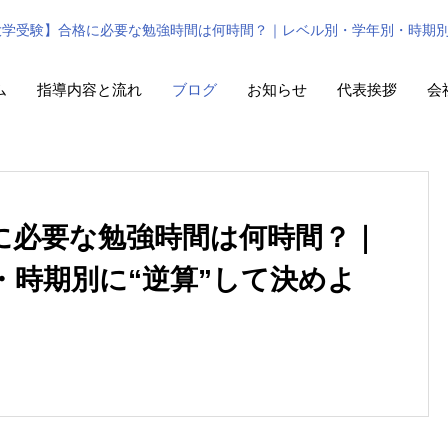
大学受験】合格に必要な勉強時間は何時間？｜レベル別・学年別・時期別
ム
指導内容と流れ
ブログ
お知らせ
代表挨拶
会
に必要な勉強時間は何時間？｜
・時期別に“逆算”して決めよ
【中学生必見】勉強する理由
は？マル塾が本気で考える「
強の意味」