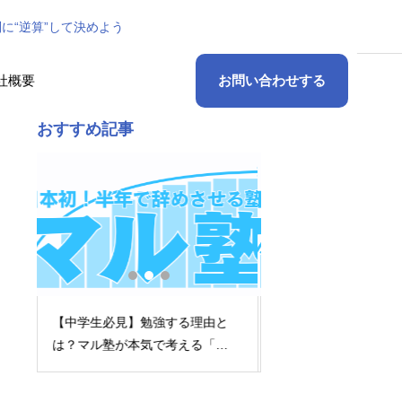
に“逆算”して決めよう
社概要
お問い合わせする
おすすめ記事
と
英語の勉強法「シャドーイン
変量の変換って？デ
勉
グ」とは？大学受験にも効果的
を「暗記単元」から
なやり方を解説
元」に変える！